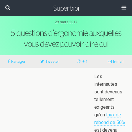
Superbibi
29 mars 2017
5 questions d’ergonomie auxquelles
vous devez pouvoir dire oui
Partager
Tweeter
+ 1
E-mail
Les
internautes
sont devenus
tellement
exigeants
qu’un
taux de
rebond de 50%
est devenu