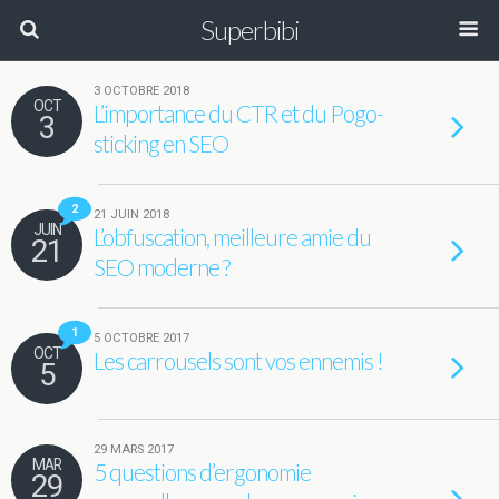
Superbibi
3 OCTOBRE 2018
OCT
L’importance du CTR et du Pogo-
3
sticking en SEO
2
21 JUIN 2018
JUIN
L’obfuscation, meilleure amie du
21
SEO moderne ?
1
5 OCTOBRE 2017
OCT
Les carrousels sont vos ennemis !
5
29 MARS 2017
MAR
5 questions d’ergonomie
29