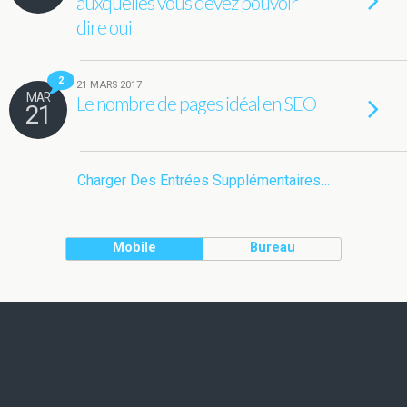
auxquelles vous devez pouvoir
dire oui
2
21 MARS 2017
MAR
Le nombre de pages idéal en SEO
21
Charger Des Entrées Supplémentaires…
Mobile
Bureau