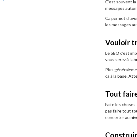
C’est souvent la
messages autom
Ca permet d’avoi
les messages aut
Vouloir t
Le SEO c’est impo
vous serez à l’ab
Plus généralemen
ça à la base. Att
Tout fair
Faire les choses 
pas faire tout t
concerter au niv
Construir