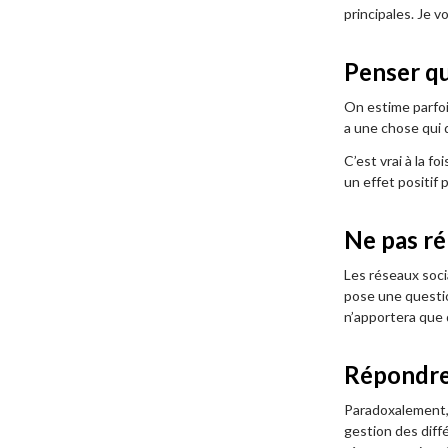
principales. Je 
Penser qu
On estime parfoi
a une chose qui do
C’est vrai à la f
un effet positif 
Ne pas r
Les réseaux soci
pose une questio
n’apportera que d
Répondre 
Paradoxalement, 
gestion des diffé