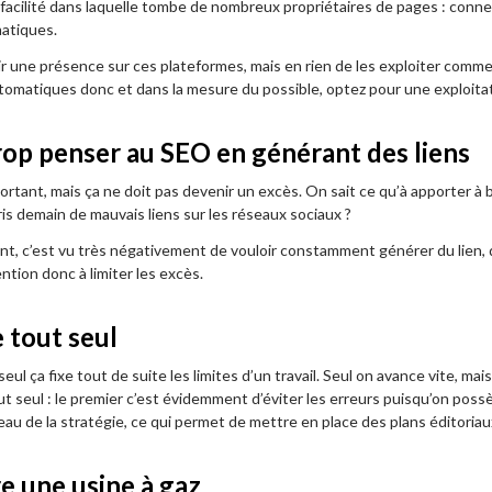
 facilité dans laquelle tombe de nombreux propriétaires de pages : conn
atiques.
r une présence sur ces plateformes, mais en rien de les exploiter comme i
omatiques donc et dans la mesure du possible, optez pour une exploitat
rop penser au SEO en générant des liens
rtant, mais ça ne doit pas devenir un excès. On sait ce qu’à apporter à b
ris demain de mauvais liens sur les réseaux sociaux ?
t, c’est vu très négativement de vouloir constamment générer du lien, d
ention donc à limiter les excès.
e tout seul
seul ça fixe tout de suite les limites d’un travail. Seul on avance vite, ma
out seul : le premier c’est évidemment d’éviter les erreurs puisqu’on pos
eau de la stratégie, ce qui permet de mettre en place des plans éditoria
e une usine à gaz