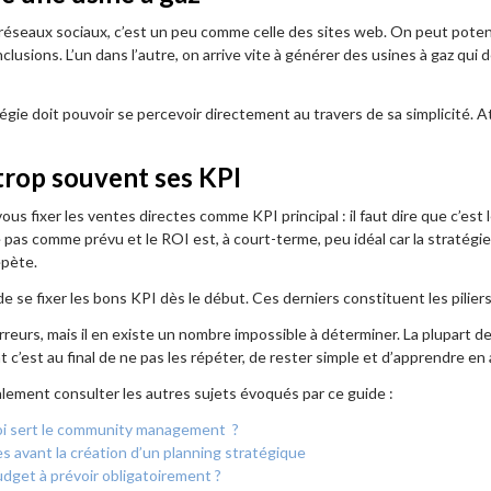
 réseaux sociaux, c’est un peu comme celle des sites web. On peut poten
lusions. L’un dans l’autre, on arrive vite à générer des usines à gaz qu
gie doit pouvoir se percevoir directement au travers de sa simplicité. A
trop souvent ses KPI
us fixer les ventes directes comme KPI principal : il faut dire que c’est 
 pas comme prévu et le ROI est, à court-terme, peu idéal car la stratégi
épète.
de se fixer les bons KPI dès le début. Ces derniers constituent les pilie
erreurs, mais il en existe un nombre impossible à déterminer. La plupart d
t c’est au final de ne pas les répéter, de rester simple et d’apprendre en
ement consulter les autres sujets évoqués par ce guide :
oi sert le community management ?
s avant la création d’un planning stratégique
dget à prévoir obligatoirement ?