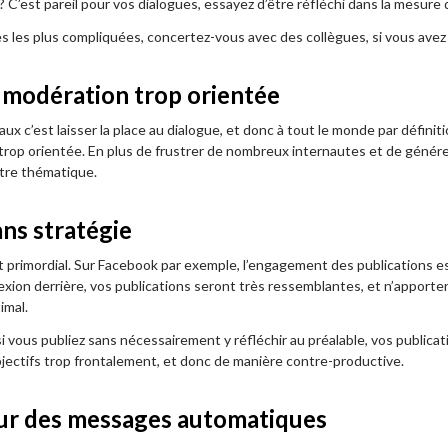
? C’est pareil pour vos dialogues, essayez d’être réfléchi dans la mesure
s les plus compliquées, concertez-vous avec des collègues, si vous avez l
 modération trop orientée
ux c’est laisser la place au dialogue, et donc à tout le monde par définiti
rop orientée. En plus de frustrer de nombreux internautes et de génér
otre thématique.
ans stratégie
st primordial. Sur Facebook par exemple, l’engagement des publications es
lexion derrière, vos publications seront très ressemblantes, et n’apport
imal.
i vous publiez sans nécessairement y réfléchir au préalable, vos publicat
bjectifs trop frontalement, et donc de manière contre-productive.
ur des messages automatiques