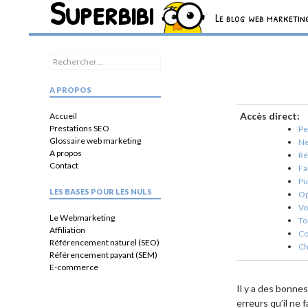
Superbibi
Recherche
Le blog web marketing
Rechercher :
A PROPOS
Accès direct:
Accueil
Prestations SEO
Pe
Glossaire web marketing
Ne
A propos
Ré
Contact
Fa
Pu
LES BASES POUR LES NULS
Op
Vo
Le Webmarketing
To
Affiliation
Co
Référencement naturel (SEO)
Ch
Référencement payant (SEM)
E-commerce
Il y a des bonne
erreurs qu’il ne