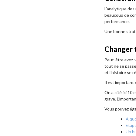
L’analytique des
beaucoup de conc
performance.
Une bonne straté
Changer 
Peut-être avez-vo
tout ne se passe
et l’histoire se r
Il est important 
On a cité ici 10 
grave. L’importan
Vous pouvez égal
A qu
Etape
Un bu