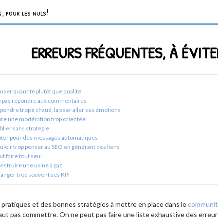
, pour les nuls!
ERREURS FRÉQUENTES, À ÉVIT
nser quantité plutôt que qualité
 pas répondre aux commentaires
pondre trop à chaud, laisser aller ses émotions
ire une modération trop orientée
blier sans stratégie
ter pour des messages automatiques
uloir trop penser au SEO en générant des liens
ut faire tout seul
nstruire une usine à gaz
anger trop souvent ses KPI
s pratiques et des bonnes stratégies à mettre en place dans le
communit
 faut pas commettre. On ne peut pas faire une liste exhaustive des erre