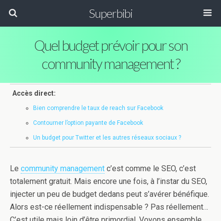
Superbibi
Quel budget prévoir pour son
community management ?
Accès direct:
Bien comprendre le taux de reach sur Facebook
Contourner l’option payante de Facebook
Un budget pour Twitter et les autres réseaux sociaux ?
Le
community management
c’est comme le SEO, c’est
totalement gratuit. Mais encore une fois, à l’instar du SEO,
injecter un peu de budget dedans peut s’avérer bénéfique.
Alors est-ce réellement indispensable ? Pas réellement…
C’est utile mais loin d’être primordial. Voyons ensemble.