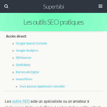
Superbibi
Les outils SEO pratiques
Accès direct:
Google Search Console
Google Analytics
SEObserver
SeeRobots
Barracuda Digital
Isearchfrom
Vous pouvez également consulter :
Les
outils SEO
aide un spécialiste ou un amateur à