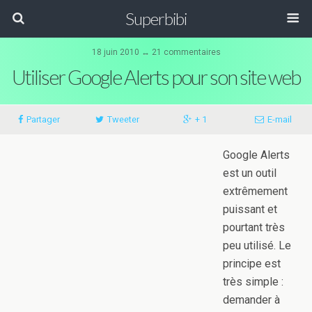
Superbibi
18 juin 2010 ↔ 21 commentaires
Utiliser Google Alerts pour son site web
Partager
Tweeter
+ 1
E-mail
Google Alerts
est un outil
extrêmement
puissant et
pourtant très
peu utilisé. Le
principe est
très simple :
demander à