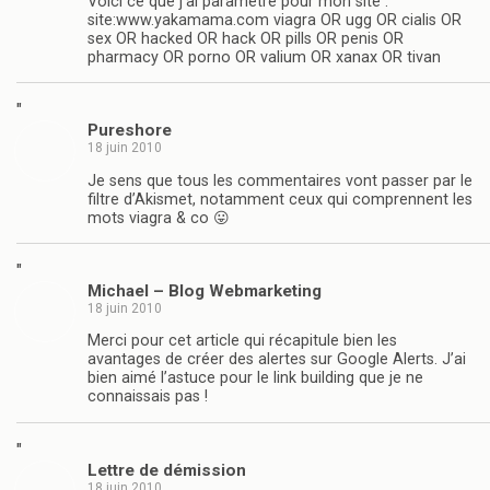
Voici ce que j’ai paramétré pour mon site :
site:www.yakamama.com viagra OR ugg OR cialis OR
sex OR hacked OR hack OR pills OR penis OR
pharmacy OR porno OR valium OR xanax OR tivan
"
Pureshore
18 juin 2010
Je sens que tous les commentaires vont passer par le
filtre d’Akismet, notamment ceux qui comprennent les
mots viagra & co 😛
"
Michael – Blog Webmarketing
18 juin 2010
Merci pour cet article qui récapitule bien les
avantages de créer des alertes sur Google Alerts. J’ai
bien aimé l’astuce pour le link building que je ne
connaissais pas !
"
Lettre de démission
18 juin 2010