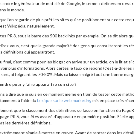
n croire le générateur de mot clé de Google, le terme « define:seo » est
dans le monde.
sque l’on regarde de plus prêt les sites qui se positionnent sur cette re
n’est Wikipédia, naturellement.
es PR 3, sous la barre des 500 backlinks par exemple. On se dit alors que
rez-vous, c’est que la grande majorité des gens qui consulteront les résu
 définitions qui apparaitront.
 final, c’est comme pour les blogs : on arrive sur un article, on le lit et 
avoir plus d’informations. Alors certes le taux de rebond (c’est-à-dire les 
ssant, atteignant les 70-80%. Mais ca laisse malgré tout une bonne marg
ndre pour y faire apparaitre son site ?
iens à dire que je suis en ce moment même en train de tester cette mét
otamment à l’aide du
Lexique sur le web marketing
mis en place très réc
alement que le classement des définitions se fasse en fonction du PageRan
 page PR 6, vous êtes assuré d’apparaitre en première position. Si elle a
rs les dernières définitions.
xtrêmement simple à mettre en œuvre. Avant de rentrer dans les détails