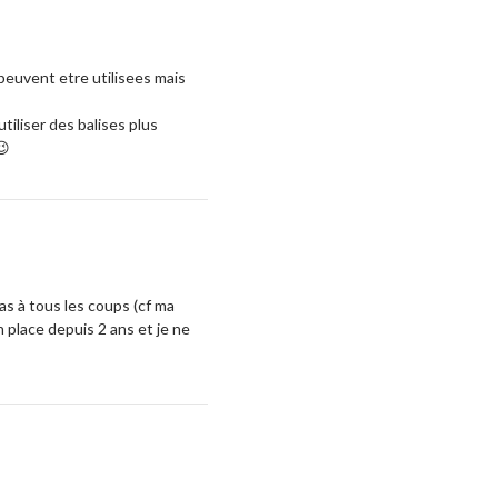
 peuvent etre utilisees mais
tiliser des balises plus
😉
as à tous les coups (cf ma
n place depuis 2 ans et je ne