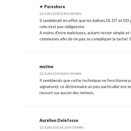
Pureshore
22 JUIN 2010 À 8 H 00 MIN
Il semblerait en effet que les balises DL DT et DD
cela n’est pas obligatoire.
A moins d’etre maitrisees, autant rester simple et u
communes afin de ne pas se compliquer la tache! 
mutine
22 JUIN 2010 À 8 H 09 MIN
Il semblerais que cette technique ne fonctionne p
signature), ce dictionnaire un peu particulier est e
ressort sur aucun des termes.
Aurélien Delefosse
22 JUIN 2010 À 10 H 10 MIN