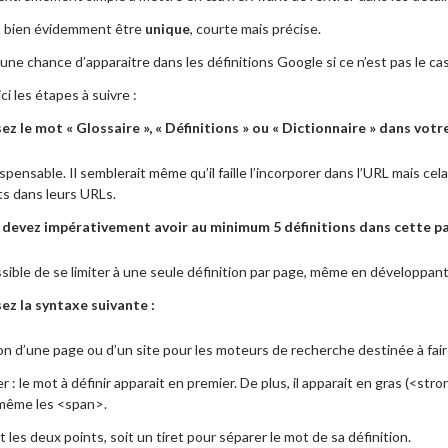
it bien évidemment être
unique
, courte mais précise.
une chance d’apparaitre dans les définitions Google si ce n’est pas le cas
ci les étapes à suivre :
sez le mot « Glossaire », « Définitions » ou « Dictionnaire » dans vot
dispensable. Il semblerait même qu’il faille l’incorporer dans l’URL mais c
ts dans leurs URLs.
 devez impérativement avoir au minimum 5 définitions dans cette pa
ssible de se limiter à une seule définition par page, même en développa
sez la syntaxe suivante :
on d’une page ou d’un site pour les moteurs de recherche destinée à fair
er : le mot à définir apparait en premier. De plus, il apparait en gras (<str
 même les <span>.
oit les deux points, soit un tiret pour séparer le mot de sa définition.