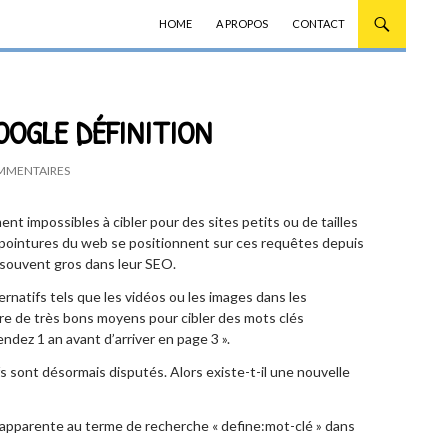
ALLER AU CONTENU
HOME
A PROPOS
CONTACT
OGLE DÉFINITION
MMENTAIRES
ent impossibles à cibler pour des sites petits ou de tailles
pointures du web se positionnent sur ces requêtes depuis
souvent gros dans leur SEO.
ternatifs tels que les vidéos ou les images dans les
tre de très bons moyens pour cibler des mots clés
endez 1 an avant d’arriver en page 3 ».
s sont désormais disputés. Alors existe-t-il une nouvelle
 s’apparente au terme de recherche « define:mot-clé » dans