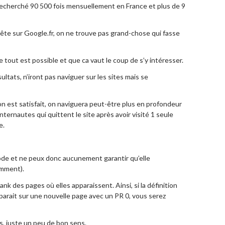
 recherché 90 500 fois mensuellement en France et plus de 9
quête sur Google.fr, on ne trouve pas grand-chose qui fasse
 tout est possible et que ca vaut le coup de s’y intéresser.
ltats, n’iront pas naviguer sur les sites mais se
si on est satisfait, on naviguera peut-être plus en profondeur
internautes qui quittent le site après avoir visité 1 seule
e.
hode et ne peux donc aucunement garantir qu’elle
emment).
k des pages où elles apparaissent. Ainsi, si la définition
pparait sur une nouvelle page avec un PR 0, vous serez
, juste un peu de bon sens.