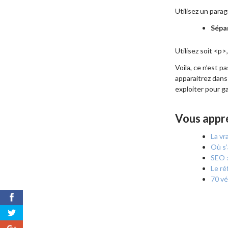
Utilisez un para
Sépar
Utilisez soit <p>
Voila, ce n’est 
apparaitrez dans 
exploiter pour ga
Vous appr
La vr
Où s’
SEO :
Le ré
70 vé
0