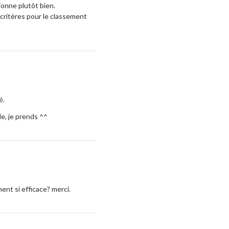
tionne plutôt bien.
 critères pour le classement
é.
le, je prends ^^
ent si efficace? merci.