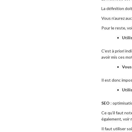
La définition do
Vous n’aurez auc
Pour le reste, voi
Utili
C’est à priori in
avoir mis ces mo
Vous
Il est donc impo
Utili
SEO
: optimisati
Ce qu’il faut not
également, voir
Il faut utiliser s