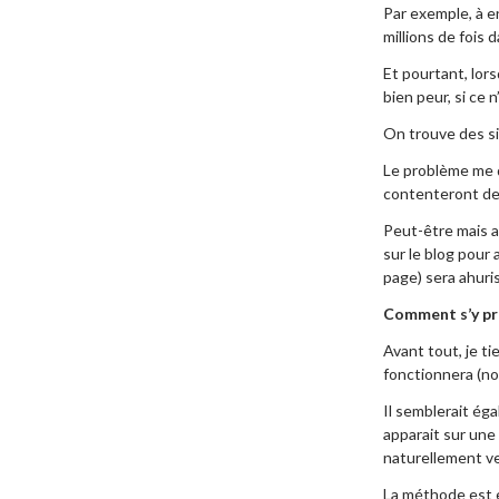
Par exemple, à e
millions de fois 
Et pourtant, lor
bien peur, si ce 
On trouve des sit
Le problème me di
contenteront des
Peut-être mais au
sur le blog pour 
page) sera ahuri
Comment s’y pre
Avant tout, je t
fonctionnera (n
Il semblerait ég
apparait sur une
naturellement ve
La méthode est e