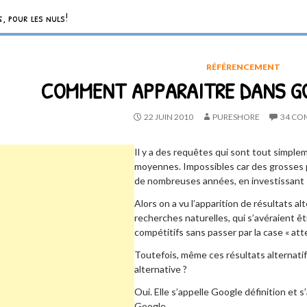
, pour les nuls!
RÉFÉRENCEMENT
COMMENT APPARAITRE DANS GO
22 JUIN 2010
PURESHORE
34 CO
Il y a des requêtes qui sont tout simplem
moyennes. Impossibles car des grosses 
de nombreuses années, en investissant 
Alors on a vu l’apparition de résultats al
recherches naturelles, qui s’avéraient ê
compétitifs sans passer par la case « att
Toutefois, même ces résultats alternatif
alternative ?
Oui. Elle s’appelle Google définition et
Google.