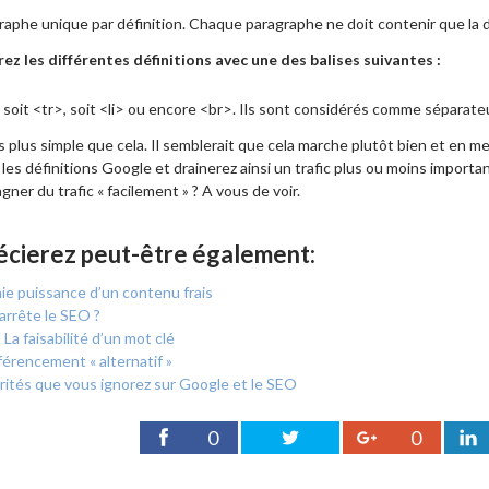
graphe unique par définition. Chaque paragraphe ne doit contenir que la d
ez les différentes définitions avec une des balises suivantes :
, soit <tr>, soit <li> ou encore <br>. Ils sont considérés comme séparate
pas plus simple que cela. Il semblerait que cela marche plutôt bien et e
les définitions Google et drainerez ainsi un trafic plus ou moins important
gner du trafic « facilement » ? A vous de voir.
écierez peut-être également:
aie puissance d’un contenu frais
arrête le SEO ?
 La faisabilité d’un mot clé
férencement « alternatif »
rités que vous ignorez sur Google et le SEO
0
0