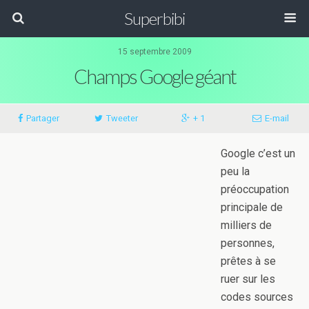
Superbibi
15 septembre 2009
Champs Google géant
Partager
Tweeter
+ 1
E-mail
Google c’est un
peu la
préoccupation
principale de
milliers de
personnes,
prêtes à se
ruer sur les
codes sources