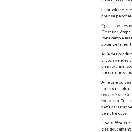
Le problème, c’es
pour se pencher 
Quels sont les mo
C’est une étape 
Par exemple les m
potentiellement f
Ai-je des produi
Si vous vendez d
un packaging spéc
encore que vous 
Ai-je une ou des
Indispensable pou
ressortir sur Go
l’occasion. En st
petit paragraphe 
de notre côté.
Il ne suffira pl
clés doucement ma