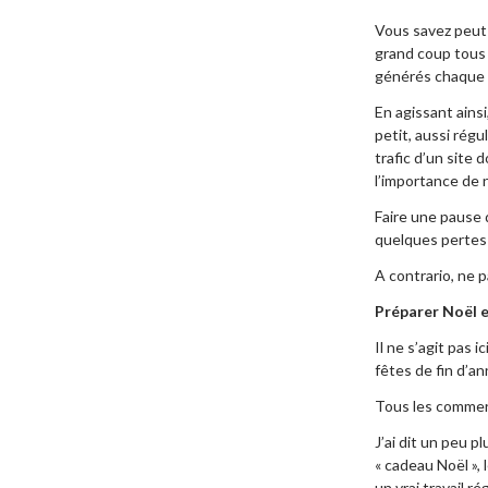
Vous savez peut-
grand coup tous 
générés chaque s
En agissant ainsi
petit, aussi régu
trafic d’un site
l’importance de 
Faire une pause 
quelques pertes 
A contrario, ne 
Préparer Noël 
Il ne s’agit pas 
fêtes de fin d’a
Tous les commerc
J’ai dit un peu p
« cadeau Noël »,
un vrai travail ré