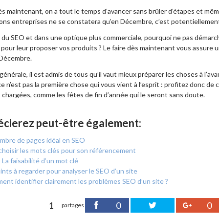
ès maintenant, on a tout le temps d’avancer sans brûler d’étapes et même
ions entreprises ne se constatera qu’en Décembre, c’est potentiellement 
u SEO et dans une optique plus commerciale, pourquoi ne pas démarcher
pour leur proposer vos produits ? Le faire dès maintenant vous assure 
 Décembre.
énérale, il est admis de tous qu’il vaut mieux préparer les choses à l’av
 n’est pas la première chose qui vous vient à l’esprit : profitez donc de 
s chargées, comme les fêtes de fin d’année qui le seront sans doute.
écierez peut-être également:
mbre de pages idéal en SEO
choisir les mots clés pour son référencement
 La faisabilité d’un mot clé
ints à regarder pour analyser le SEO d’un site
nt identifier clairement les problèmes SEO d’un site ?
1
0
0
partages