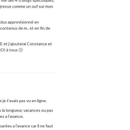
e me fais 4-5 blogs spécifiques,
progresse comme un ouf sur mon
t plus approvisionné en
 contenus de m.. et en fin de
E et j’ajouterai Constance et
ROI à tous 🙂
je t’avais pas vu en ligne.
ns la longueur, vacances ou pas
es a l’avance.
arées a l’avance car il ne faut