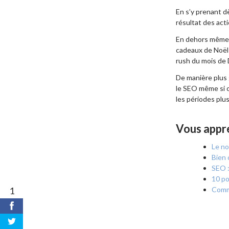
En s’y prenant d
résultat des act
En dehors même d
cadeaux de Noël 
rush du mois de
De manière plus g
le SEO même si ce
les périodes plu
Vous appr
Le no
Bien 
SEO :
10 po
1
Comme
partages
0