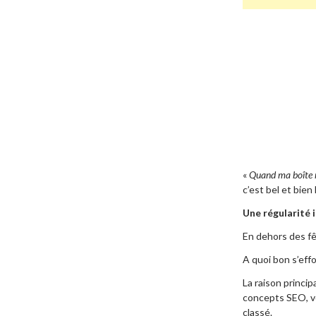
«
Quand ma boîte ma
c’est bel et bien
Une régularité 
En dehors des fê
A quoi bon s’eff
La raison princip
concepts SEO, vo
classé.