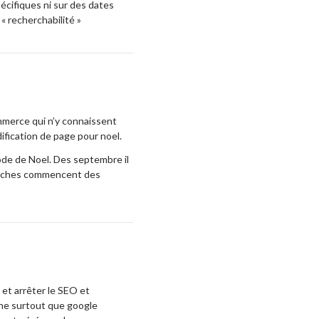
pécifiques ni sur des dates
« recherchabilité »
merce qui n’y connaissent
ification de page pour noel.
iode de Noel. Des septembre il
cherches commencent des
u et arrêter le SEO et
îne surtout que google