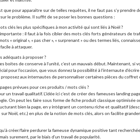
t que pour apparaître sur de telles requêtes, il ne faut pas s’y prendre d
sur le problème. Il suffit de se poser les bonnes questions :
ts clés les plus spécifiques à mon activité qui sont liés à Noël ?
importante : il faut à la fois cibler des mots clés forts générateurs de 
ots « original », « pas cher », « surprenant » ou des termes liés, connai
acile à attaquer.
ts adéquats à proposer ?
es boites de conserve à l’unité, c’est un mauvais début. Maintenant, si
ial pour l’occasion, que vous donnez la possibilité à l’internaute d’écrir
proposez aux internautes de personnaliser certaines pièces du coffret c
 pages prévues pour ces produits / mots clés ?
r un travail qualitatif. L’idée ici c’est de créer des fameuses landing p
ogle. On peut les faire sous forme de fiche produit classique optimisée
ructurant bien la page, en y intégrant un contenu riche et qualitatif (des
sur Noël, etc.) en plus de la notion de mots clés, alors on facilite grand
us qu’à créer/faire perdurer la fameuse dynamique positive tant recherché
is surement, par le biais d’un travail de popularité.