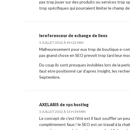
pas trop jouer sur des produits ou services trop s
trop spécifiques qui pourraient limiter le champ de 
lereferenceur de
echange de liens
5 JUILLET 2012 À 4 H 22 MIN
Malheuresement pour eux trop de boutique e-com
pas grand chose en SEO prevoit trop tard leur mod
Du coup ils sont presques invisibles lors de la per
faut etre positionné car d’apres Insight, les re
Septembre.
AXELARIS de
vps hosting
5 JUILLET 2012 À 15 H 39 MIN
Le concept de c’est l’été est il faut souffler un pe
complètement faux ! le SEO est un travail à la cha