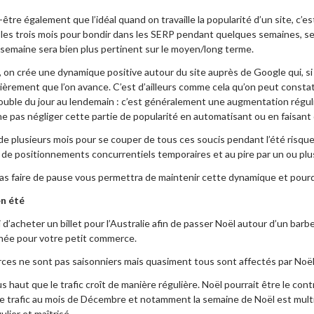
être également que l’idéal quand on travaille la popularité d’un site, c’
les trois mois pour bondir dans les SERP pendant quelques semaines, se fo
emaine sera bien plus pertinent sur le moyen/long terme.
, on crée une dynamique positive autour du site auprès de Google qui, si l’
lièrement que l’on avance. C’est d’ailleurs comme cela qu’on peut constat
 double du jour au lendemain : c’est généralement une augmentation réguliè
ne pas négliger cette partie de popularité en automatisant ou en faisant
de plusieurs mois pour se couper de tous ces soucis pendant l’été risqu
de positionnements concurrentiels temporaires et au pire par un ou plus
pas faire de pause vous permettra de maintenir cette dynamique et pourq
en été
ici d’acheter un billet pour l’Australie afin de passer Noël autour d’un ba
nnée pour votre petit commerce.
es ne sont pas saisonniers mais quasiment tous sont affectés par Noël e
lus haut que le trafic croît de manière régulière. Noël pourrait être le co
 le trafic au mois de Décembre et notamment la semaine de Noël est multipl
gulier et maîtrisé.