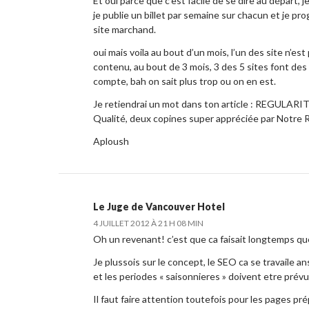
Et oui parce que c’est facile de se dire au départ, j
je publie un billet par semaine sur chacun et je 
site marchand.
oui mais voila au bout d’un mois, l’un des site n’es
contenu, au bout de 3 mois, 3 des 5 sites font des
compte, bah on sait plus trop ou on en est.
Je retiendrai un mot dans ton article : REGULARIT
Qualité, deux copines super appréciée par Notre 
Aploush
Le Juge de
Vancouver Hotel
4 JUILLET 2012 À 21 H 08 MIN
Oh un revenant! c’est que ca faisait longtemps que 
Je plussois sur le concept, le SEO ca se travaile a
et les periodes « saisonnieres » doivent etre prévu
Il faut faire attention toutefois pour les pages prép