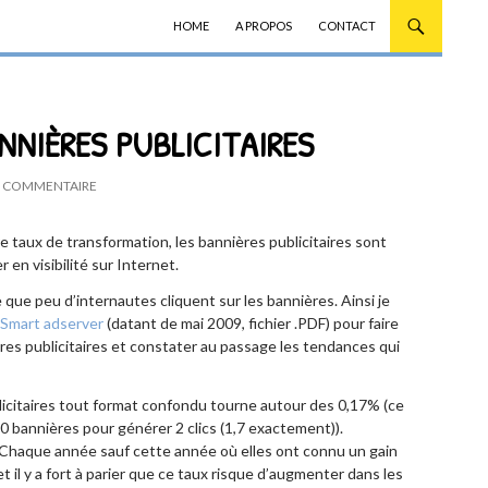
ALLER AU CONTENU
HOME
A PROPOS
CONTACT
NNIÈRES PUBLICITAIRES
 COMMENTAIRE
tre taux de transformation, les bannières publicitaires sont
 en visibilité sur Internet.
e que peu d’internautes cliquent sur les bannières. Ainsi je
 Smart adserver
(datant de mai 2009, fichier .PDF) pour faire
res publicitaires et constater au passage les tendances qui
licitaires tout format confondu tourne autour des 0,17% (ce
000 bannières pour générer 2 clics (1,7 exactement)).
 Chaque année sauf cette année où elles ont connu un gain
t il y a fort à parier que ce taux risque d’augmenter dans les