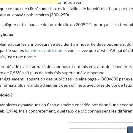
années à venir.
que ce taux de clic résume toutes les tailles de bannières et que par ex
eur aux pavés publicitaires (300×250).
xpliquer cette hausse de taux de clic en 2009 ? Et pourquoi cela tendrait
iginaux
plement car les annonceurs se décident à innover (le développement du
 partie sur les
bannières publicitaires
vous savez que c’est l’IAB qui déci
ais juste une norme.
nt décidé d’aller au-delà des normes et ont mis en avant des bannières
yen de 0,55%
soit plus de trois fois supérieur à la moyenne.
r également l’apparition des publicités « pleine page » (800×600 par exem
s formats plus grands atteignent des sommets avec près de 3% de taux d
vidéo ?
 bannières dynamiques en flash ou même en vidéo ont donné une seconde
eb (1994). Mais concrètement, quel taux de clic connaissent les différen