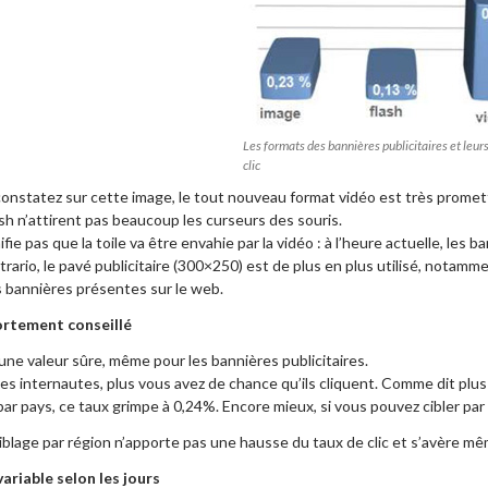
Les formats des bannières publicitaires et leur
clic
nstatez sur cette image, le tout nouveau format vidéo est très promet
ash n’attirent pas beaucoup les curseurs des souris.
ifie pas que la toile va être envahie par la vidéo : à l’heure actuelle, le
rario, le pavé publicitaire (300×250) est de plus en plus utilisé, notamm
 bannières présentes sur le web.
fortement conseillé
 une valeur sûre, même pour les bannières publicitaires.
 les internautes, plus vous avez de chance qu’ils cliquent. Comme dit plu
ar pays, ce taux grimpe à 0,24%. Encore mieux, si vous pouvez cibler par vi
ciblage par région n’apporte pas une hausse du taux de clic et s’avère mê
variable selon les jours