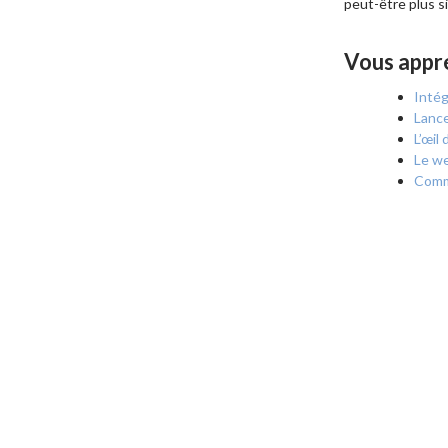
peut-être plus s
Vous appr
Intég
Lance
L’œil
Le we
Comm