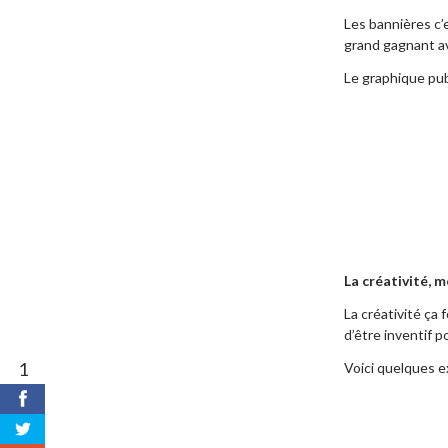
Les bannières c’e
grand gagnant av
Le graphique publ
La créativité, 
La créativité ça 
d’être inventif po
1
Voici quelques e
partages
1