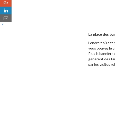
0
0
La place des ba
L’endroit où est
vous pouvez le c
Plus la bannière 
génèrent des tau
par les visites r