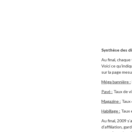
Synthèse des di
Au final, chaque 
Voici ce qu’indiq
sur la page mesur
Méga bannière :
Pavé :
Taux de vi
Magazine :
Taux d
Habillage :
Taux e
Au final, 2009 s
d’affiliation, ga