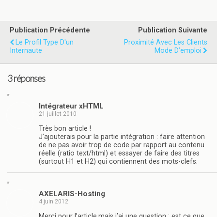
Publication Précédente
Publication Suivante
Le Profil Type D'un
Proximité Avec Les Clients
Internaute
Mode D’emploi
3 réponses
"
Intégrateur xHTML
21 juillet 2010
Très bon article !
J’ajouterais pour la partie intégration : faire attention
de ne pas avoir trop de code par rapport au contenu
réelle (ratio text/html) et essayer de faire des titres
(surtout H1 et H2) qui contiennent des mots-clefs.
"
AXELARIS-Hosting
4 juin 2012
Merci pour l’article,mais j’ai une question : est ce que